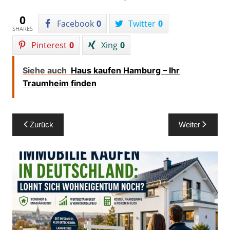
0
Facebook
0
Twitter
0
SHARES
Pinterest
0
Xing
0
Siehe auch
Haus kaufen Hamburg – Ihr
Traumheim finden
Beitragsnavigation
Zurück
Weiter