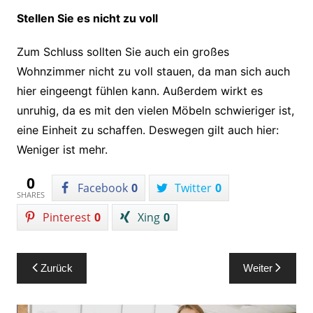
Stellen Sie es nicht zu voll
Zum Schluss sollten Sie auch ein großes
Wohnzimmer nicht zu voll stauen, da man sich auch
hier eingeengt fühlen kann. Außerdem wirkt es
unruhig, da es mit den vielen Möbeln schwieriger ist,
eine Einheit zu schaffen. Deswegen gilt auch hier:
Weniger ist mehr.
0
Facebook
0
Twitter
0
SHARES
Pinterest
0
Xing
0
Beitragsnavigation
Zurück
Weiter