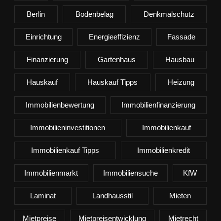
Berlin
Bodenbelag
Denkmalschutz
Einrichtung
Energieeffizienz
Fassade
Finanzierung
Gartenhaus
Hausbau
Hauskauf
Hauskauf Tipps
Heizung
Immobilienbewertung
Immobilienfinanzierung
Immobilieninvestitionen
Immobilienkauf
Immobilienkauf Tipps
Immobilienkredit
Immobilienmarkt
Immobiliensuche
KfW
Laminat
Landhausstil
Mieten
Mietpreise
Mietpreisentwicklung
Mietrecht