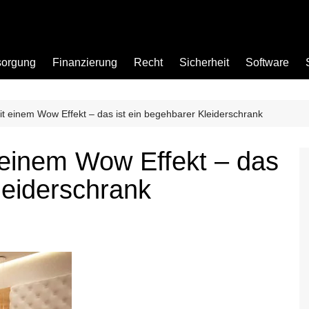
sorgung
Finanzierung
Recht
Sicherheit
Software
t einem Wow Effekt – das ist ein begehbarer Kleiderschrank
Bad
 einem Wow Effekt – das
Büro
leiderschrank
Garten
Küche