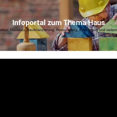
Infoportal zum Thema Haus
tektur, Hausbau, Baufinanzierung, Renovierung, Einrichtung und viele