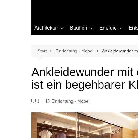
Architektur
Bauherr
Energie
Ent
Architekten
Abwasser
Heizung
Beleuchtung
Gas
Start
Einrichtung - Möbel
Ankleidewunder mi
Einrichtung
Ankleidewunder mit
Materialien
ist ein begehbarer K
Ökologisch bauen
Renovierung
1
Einrichtung - Möbel
Sanierung
Hygiene