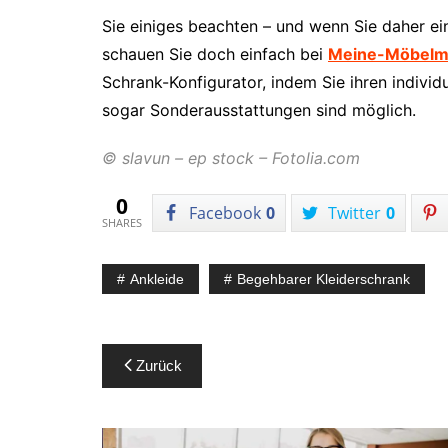
Sie einiges beachten – und wenn Sie daher e
schauen Sie doch einfach bei
Meine-Möbelm
Schrank-Konfigurator, indem Sie ihren indivi
sogar Sonderausstattungen sind möglich.
© slavun – ep stock – Fotolia.com
0
Facebook
0
Twitter
0
SHARES
Ankleide
Begehbarer Kleiderschrank
Beitragsnavigation
Zurück