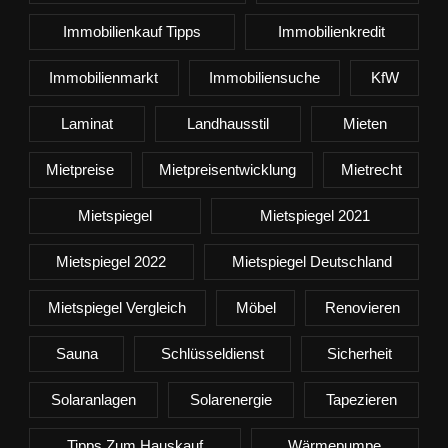
Immobilienkauf Tipps
Immobilienkredit
Immobilienmarkt
Immobiliensuche
KfW
Laminat
Landhausstil
Mieten
Mietpreise
Mietpreisentwicklung
Mietrecht
Mietspiegel
Mietspiegel 2021
Mietspiegel 2022
Mietspiegel Deutschland
Mietspiegel Vergleich
Möbel
Renovieren
Sauna
Schlüsseldienst
Sicherheit
Solaranlagen
Solarenergie
Tapezieren
Tipps Zum Hauskauf
Wärmepumpe