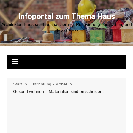
Zum
Inhalt
Infoportal zum Thema Haus
springen
Architektur, Hausbau, Baufinanzierung, Renovierung, Einrichtung und
vielem mehr
Start
Einrichtung - Möbel
Gesund wohnen – Materialien sind entscheident