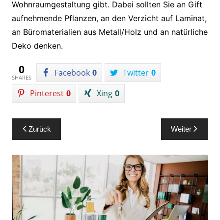
Wohnraumgestaltung gibt. Dabei sollten Sie an Gift
aufnehmende Pflanzen, an den Verzicht auf Laminat,
an Büromaterialien aus Metall/Holz und an natürliche
Deko denken.
0
Facebook
0
Twitter
0
SHARES
Pinterest
0
Xing
0
Beitragsnavigation
Zurück
Weiter