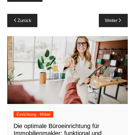
Beitragsnavigation
Zurück
Weiter
Einrichtung - Möbel
Die optimale Büroeinrichtung für
Immobilienmakler: funktional und