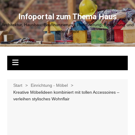
Zum
Inhalt
Infoportal zum Thema Haus
springen
Architektur, Hausbau, Baufinanzierung, Renovierung, Einrichtung und
vielem mehr
Start
Einrichtung - Möbel
Kreative Möbelideen kombiniert mit tollen Accessoires –
verleihen stylisches Wohnflair