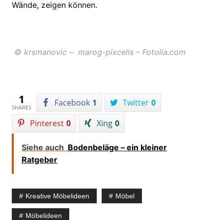
Wände, zeigen können.
© krsmanovic – marog-pixcells – Fotolia.com
1
Facebook
1
Twitter
0
SHARES
Pinterest
0
Xing
0
Siehe auch
Bodenbeläge – ein kleiner
Ratgeber
Kreative Möbelideen
Möbel
Möbelideen