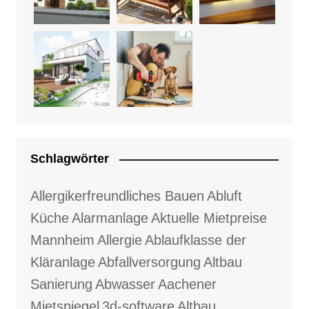
Schlagwörter
Allergikerfreundliches Bauen
Abluft
Küche
Alarmanlage
Aktuelle Mietpreise
Mannheim
Allergie
Ablaufklasse der
Kläranlage
Abfallversorgung
Altbau
Sanierung
Abwasser
Aachener
Mietspiegel
3d-software
Altbau