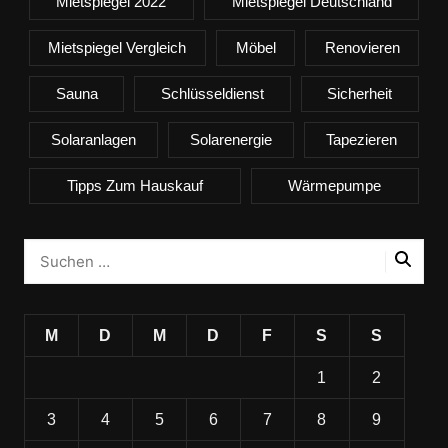
Mietspiegel 2022
Mietspiegel Deutschland
Mietspiegel Vergleich
Möbel
Renovieren
Sauna
Schlüsseldienst
Sicherheit
Solaranlagen
Solarenergie
Tapezieren
Tipps Zum Hauskauf
Wärmepumpe
M
D
M
D
F
S
S
1
2
3
4
5
6
7
8
9