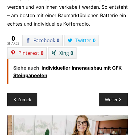
werden und von innen verkabelt werden. So entsteht
– am besten mit einer Baumarktüblichen Batterie ein
echtes und individuelles Kofferradio.
0
Facebook
0
Twitter
0
SHARES
Pinterest
0
Xing
0
Siehe auch
Individueller Innenausbau mit GFK
Steinpaneelen
Beitragsnavigation
Zurück
Weiter