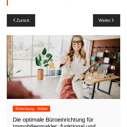
Beitragsnavigation
Zurück
Weiter
Einrichtung - Möbel
Die optimale Büroeinrichtung für
Immobilienmakler: funktional und