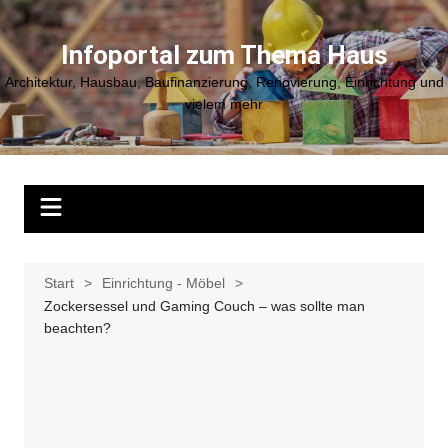
Zum
Inhalt
Infoportal zum Thema Haus
springen
Architektur, Hausbau, Baufinanzierung, Renovierung, Einrichtung und
vielem mehr
Start
Einrichtung - Möbel
Zockersessel und Gaming Couch – was sollte man
beachten?