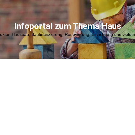
Infoportal zum Thema Haus
tektur, Hausbau, Baufinanzierung, Renovierung, Einrichtung und viele