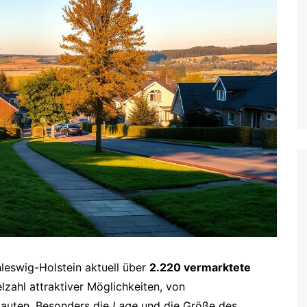
leswig-Holstein aktuell über
2.220 vermarktete
lzahl attraktiver Möglichkeiten, von
bauten. Besonders die
Lage
und die Größe des