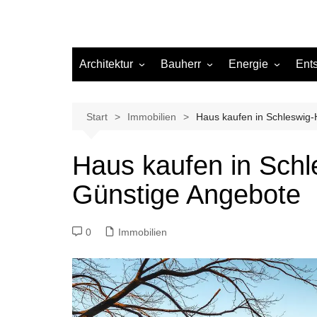
Architektur
Bauherr
Energie
Ent
Architekten
Abwasser
Heizung
Beleuchtung
Gas
Start
Immobilien
Haus kaufen in Schleswig-
Einrichtung
Haus kaufen in Schl
Materialien
Günstige Angebote
Ökologisch bauen
Renovierung
0
Immobilien
Sanierung
Hygiene