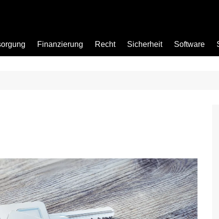
sorgung
Finanzierung
Recht
Sicherheit
Software
Bad
Büro
Garten
Küche