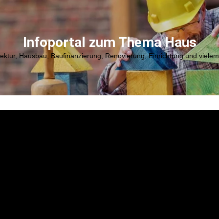
Infoportal zum Thema Haus
tektur, Hausbau, Baufinanzierung, Renovierung, Einrichtung und viele