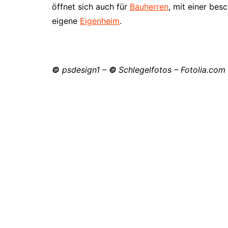
öffnet sich auch für
Bauherren
, mit einer bes
eigene
Eigenheim
.
©
psdesign1
–
©
Schlegelfotos
– Fotolia.com