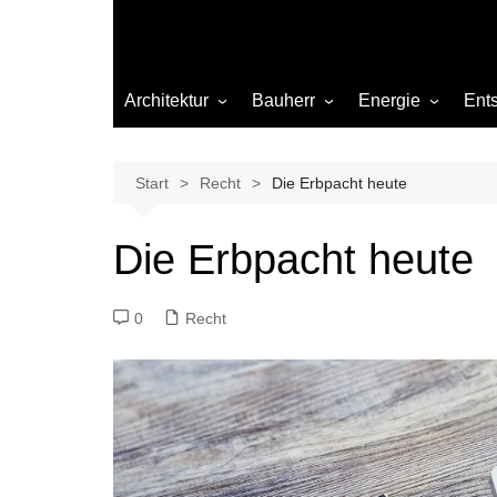
Architektur
Bauherr
Energie
Ent
Architekten
Abwasser
Heizung
Beleuchtung
Gas
Start
Recht
Die Erbpacht heute
Einrichtung
Die Erbpacht heute
Materialien
Ökologisch bauen
0
Recht
Renovierung
Sanierung
Hygiene