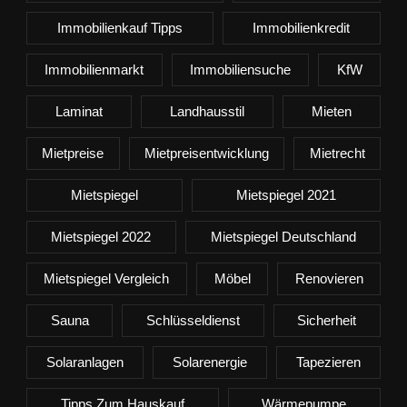
Immobilienkauf Tipps
Immobilienkredit
Immobilienmarkt
Immobiliensuche
KfW
Laminat
Landhausstil
Mieten
Mietpreise
Mietpreisentwicklung
Mietrecht
Mietspiegel
Mietspiegel 2021
Mietspiegel 2022
Mietspiegel Deutschland
Mietspiegel Vergleich
Möbel
Renovieren
Sauna
Schlüsseldienst
Sicherheit
Solaranlagen
Solarenergie
Tapezieren
Tipps Zum Hauskauf
Wärmepumpe