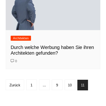
Architekten
Durch welche Werbung haben Sie ihren
Architekten gefunden?
0
Seitennummerierung
Zurück
1
…
9
10
11
der
Beiträge