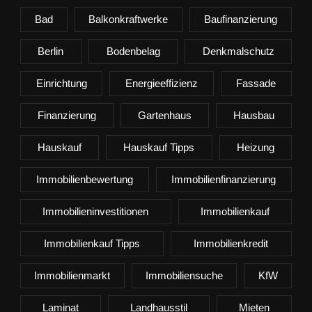
Bad
Balkonkraftwerke
Baufinanzierung
Berlin
Bodenbelag
Denkmalschutz
Einrichtung
Energieeffizienz
Fassade
Finanzierung
Gartenhaus
Hausbau
Hauskauf
Hauskauf Tipps
Heizung
Immobilienbewertung
Immobilienfinanzierung
Immobilieninvestitionen
Immobilienkauf
Immobilienkauf Tipps
Immobilienkredit
Immobilienmarkt
Immobiliensuche
KfW
Laminat
Landhausstil
Mieten