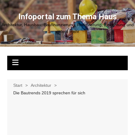
Zum
Inhalt
Infoportal zum Thema Haus
springen
Architektur, Hausbau, Baufinanzierung, Renovierung, Einrichtung und
vielem mehr
Start
Architektur
Die Bautrends 2019 sprechen für sich