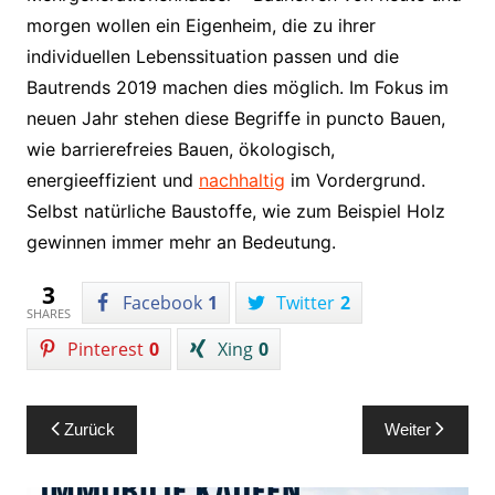
morgen wollen ein Eigenheim, die zu ihrer
individuellen Lebenssituation passen und die
Bautrends 2019 machen dies möglich. Im Fokus im
neuen Jahr stehen diese Begriffe in puncto Bauen,
wie barrierefreies Bauen, ökologisch,
energieeffizient und
nachhaltig
im Vordergrund.
Selbst natürliche Baustoffe, wie zum Beispiel Holz
gewinnen immer mehr an Bedeutung.
3
Facebook
1
Twitter
2
SHARES
Pinterest
0
Xing
0
Beitragsnavigation
Zurück
Weiter