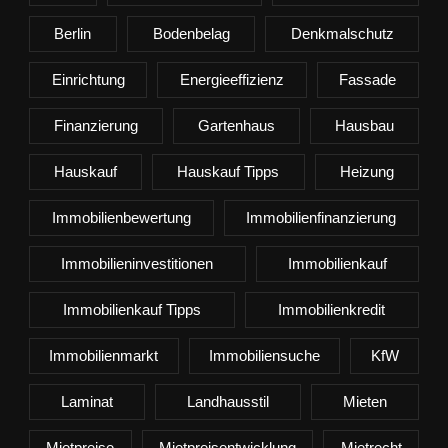
Berlin
Bodenbelag
Denkmalschutz
Einrichtung
Energieeffizienz
Fassade
Finanzierung
Gartenhaus
Hausbau
Hauskauf
Hauskauf Tipps
Heizung
Immobilienbewertung
Immobilienfinanzierung
Immobilieninvestitionen
Immobilienkauf
Immobilienkauf Tipps
Immobilienkredit
Immobilienmarkt
Immobiliensuche
KfW
Laminat
Landhausstil
Mieten
Mietpreise
Mietpreisentwicklung
Mietrecht