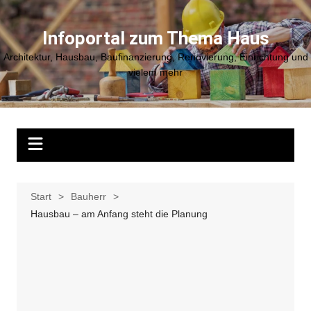
Zum
Inhalt
Infoportal zum Thema Haus
springen
Architektur, Hausbau, Baufinanzierung, Renovierung, Einrichtung und
vielem mehr
Start
Bauherr
Hausbau – am Anfang steht die Planung