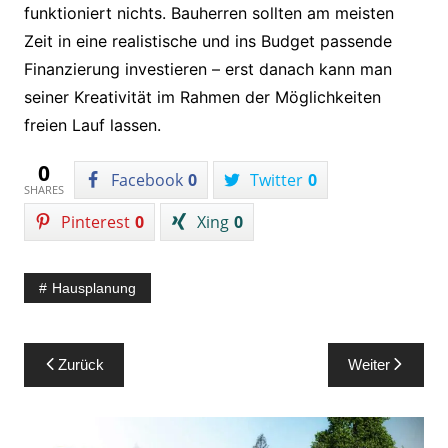
funktioniert nichts. Bauherren sollten am meisten
Zeit in eine realistische und ins Budget passende
Finanzierung investieren – erst danach kann man
seiner Kreativität im Rahmen der Möglichkeiten
freien Lauf lassen.
0
Facebook
0
Twitter
0
SHARES
Pinterest
0
Xing
0
Hausplanung
Beitragsnavigation
Zurück
Weiter