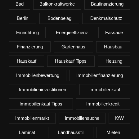
Bad
Balkonkraftwerke
Baufinanzierung
Berlin
Bodenbelag
Denkmalschutz
Einrichtung
Energieeffizienz
Fassade
Finanzierung
Gartenhaus
Hausbau
Hauskauf
Hauskauf Tipps
Heizung
Immobilienbewertung
Immobilienfinanzierung
Immobilieninvestitionen
Immobilienkauf
Immobilienkauf Tipps
Immobilienkredit
Immobilienmarkt
Immobiliensuche
KfW
Laminat
Landhausstil
Mieten