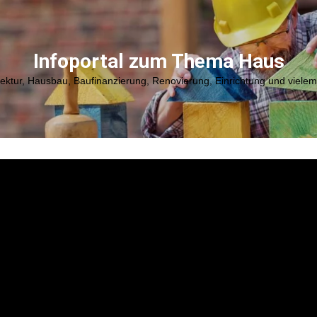
Infoportal zum Thema Haus
tektur, Hausbau, Baufinanzierung, Renovierung, Einrichtung und viele