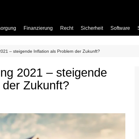
sorgung
Finanzierung
Recht
Sicherheit
Software
021 – steigende Inflation als Problem der Zukunft?
Bad
ung 2021 – steigende
Büro
m der Zukunft?
Garten
Küche