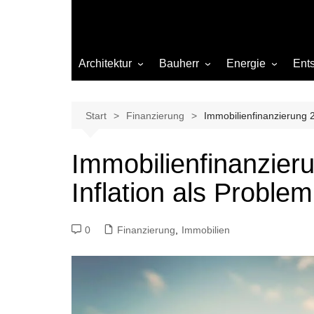
Architektur
Bauherr
Energie
Ent
Architekten
Abwasser
Heizung
Beleuchtung
Gas
Start
Finanzierung
Immobilienfinanzierung 2
Einrichtung
Immobilienfinanzier
Materialien
Inflation als Proble
Ökologisch bauen
Renovierung
0
Finanzierung
,
Immobilien
Sanierung
Hygiene