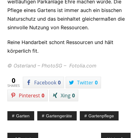
weitläufigen Parkanlage Ehre machen würde. Die
Pflege eines Gartens ist immer auch ein bisschen
Naturschutz und das beinhaltet gleichermaßen die
sinnvolle Nutzung von Ressourcen.
Reine Handarbeit schont Ressourcen und hält
körperlich fit.
© Osterland – PhotoSG – Fotolia.com
0
Facebook
0
Twitter
0
SHARES
Pinterest
0
Xing
0
Garten
Gartengeräte
Gartenpflege
Beitragsnavigation