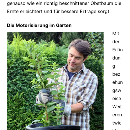
genauso wie ein richtig beschnittener Obstbaum die
Ernte erleichtert und für bessere Erträge sorgt.
Die Motorisierung im Garten
Mit
der
Erfin
dun
g
bezi
ehun
gsw
eise
Weit
eren
twic