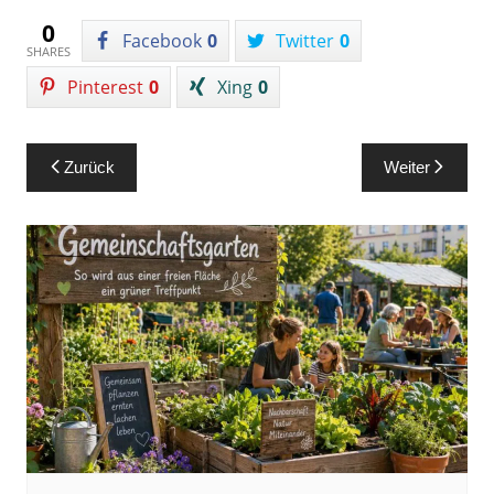
0
Facebook
0
Twitter
0
SHARES
Pinterest
0
Xing
0
Beitragsnavigation
Zurück
Weiter