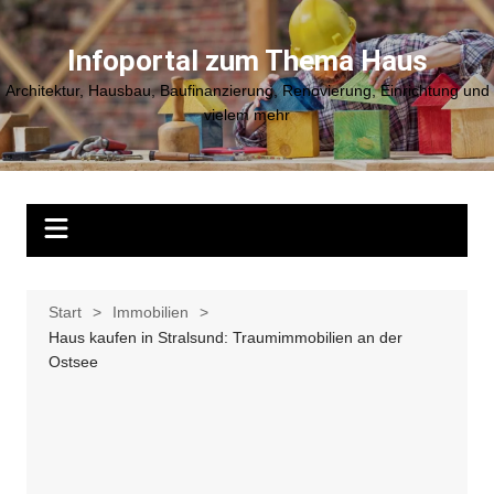
Zum
Inhalt
Infoportal zum Thema Haus
springen
Architektur, Hausbau, Baufinanzierung, Renovierung, Einrichtung und
vielem mehr
Start
Immobilien
Haus kaufen in Stralsund: Traumimmobilien an der
Ostsee