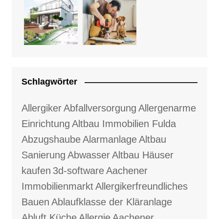
Schlagwörter
Allergiker
Abfallversorgung
Allergenarme
Einrichtung
Altbau Immobilien Fulda
Abzugshaube
Alarmanlage
Altbau
Sanierung
Abwasser
Altbau Häuser
kaufen
3d-software
Aachener
Immobilienmarkt
Allergikerfreundliches
Bauen
Ablaufklasse der Kläranlage
Abluft Küche
Allergie
Aachener