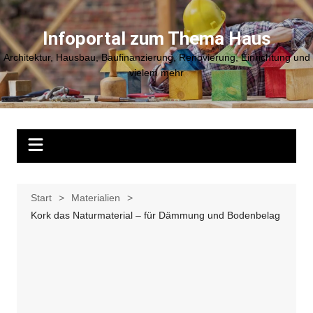
Zum
Inhalt
Infoportal zum Thema Haus
springen
Architektur, Hausbau, Baufinanzierung, Renovierung, Einrichtung und
vielem mehr
Start
Materialien
Kork das Naturmaterial – für Dämmung und Bodenbelag