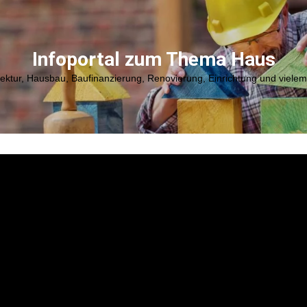
Infoportal zum Thema Haus
tektur, Hausbau, Baufinanzierung, Renovierung, Einrichtung und viele