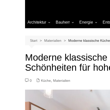
Architektur
Bauherr
Energie
Ent
Architekten
Abwasser
Heizung
Beleuchtung
Gas
Start
Materialien
Moderne klassische Küchen
Einrichtung
Moderne klassische 
Materialien
Schönheiten für ho
Ökologisch bauen
Renovierung
0
Küche
,
Materialien
Sanierung
Hygiene