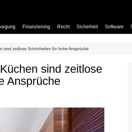
sorgung
Finanzierung
Recht
Sicherheit
Software
 sind zeitlose Schönheiten für hohe Ansprüche
Bad
Küchen sind zeitlose
Büro
he Ansprüche
Garten
Küche