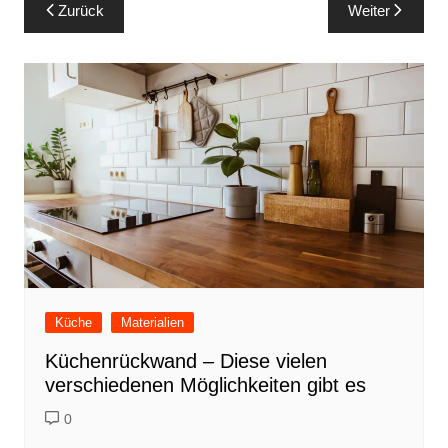
Beitragsnavigation
Zurück
Weiter
Küche
Materialien
Küchenrückwand – Diese vielen
verschiedenen Möglichkeiten gibt es
0