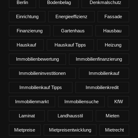
Berlin
Bodenbelag
Denkmalschutz
Einrichtung
Energieeffizienz
Fassade
Finanzierung
Gartenhaus
Hausbau
Hauskauf
Hauskauf Tipps
Heizung
Immobilienbewertung
Immobilienfinanzierung
Immobilieninvestitionen
Immobilienkauf
Immobilienkauf Tipps
Immobilienkredit
Immobilienmarkt
Immobiliensuche
KfW
Laminat
Landhausstil
Mieten
Mietpreise
Mietpreisentwicklung
Mietrecht