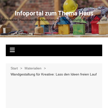
Zum
Inhalt
Infoportal zum Thema Haus
springen
Architektur, Hausbau, Baufinanzierung, Renovierung, Einrichtung und
vielem mehr
Start
Materialien
Wandgestaltung für Kreative: Lass den Ideen freien Lauf