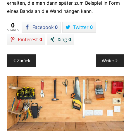
erhalten, die man dann später zum Beispiel in Form
eines Bands an die Wand hängen kann.
0
Facebook
0
Twitter
0
SHARES
Pinterest
0
Xing
0
Beitragsnavigation
Zurück
Weiter