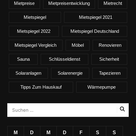
Mietpreise
Mietpreisentwicklung
Mietrecht
Mietspiegel
Mietspiegel 2021
Mietspiegel 2022
Mietspiegel Deutschland
Mietspiegel Vergleich
Möbel
Renovieren
Sauna
Schlüsseldienst
Sicherheit
Solaranlagen
Solarenergie
Tapezieren
Tipps Zum Hauskauf
Wärmepumpe
M
D
M
D
F
S
S