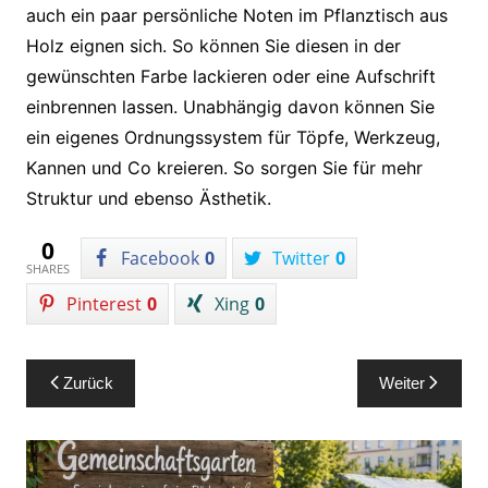
auch ein paar persönliche Noten im Pflanztisch aus
Holz eignen sich. So können Sie diesen in der
gewünschten Farbe lackieren oder eine Aufschrift
einbrennen lassen. Unabhängig davon können Sie
ein eigenes Ordnungssystem für Töpfe, Werkzeug,
Kannen und Co kreieren. So sorgen Sie für mehr
Struktur und ebenso Ästhetik.
0
Facebook
0
Twitter
0
SHARES
Pinterest
0
Xing
0
Beitragsnavigation
Zurück
Weiter