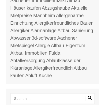
Aachener Immobilienmarkt
Altbau
Häuser kaufen
Abzugshaube
Aktuelle
Mietpreise Mannheim
Allergenarme
Einrichtung
Allergikerfreundliches Bauen
Allergiker
Alarmanlage
Altbau Sanierung
Abwasser
3d-software
Aachener
Mietspiegel
Allergie
Altbau-Eigentum
Altbau Immobilien Fulda
Abfallversorgung
Ablaufklasse der
Kläranlage
Allergikerfreundlich
Altbau
kaufen
Abluft Küche