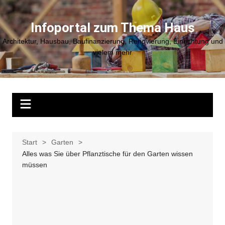
Zum
Inhalt
Infoportal zum Thema Haus
springen
Architektur, Hausbau, Baufinanzierung, Renovierung, Einrichtung und
vielem mehr
Start
Garten
Alles was Sie über Pflanztische für den Garten wissen
müssen