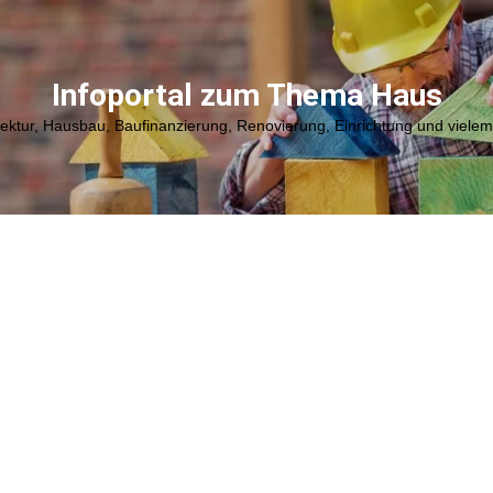
Infoportal zum Thema Haus
tektur, Hausbau, Baufinanzierung, Renovierung, Einrichtung und viele