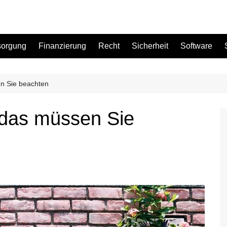
sorgung
Finanzierung
Recht
Sicherheit
Software
n Sie beachten
Bad
das müssen Sie
Büro
Garten
Küche