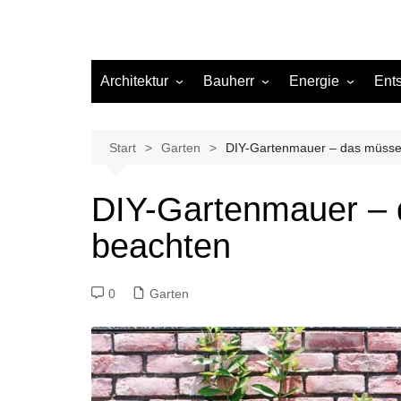
Architektur
Bauherr
Energie
Ent
Architekten
Abwasser
Heizung
Beleuchtung
Gas
Start
Garten
DIY-Gartenmauer – das müsse
Einrichtung
DIY-Gartenmauer – 
Materialien
beachten
Ökologisch bauen
Renovierung
0
Garten
Sanierung
Hygiene