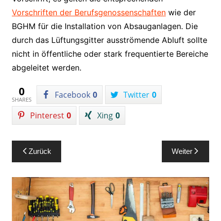
Vorschriften der Berufsgenossenschaften
wie der
BGHM für die Installation von Absauganlagen. Die
durch das Lüftungsgitter ausströmende Abluft sollte
nicht in öffentliche oder stark frequentierte Bereiche
abgeleitet werden.
0
Facebook
0
Twitter
0
SHARES
Pinterest
0
Xing
0
Beitragsnavigation
Zurück
Weiter