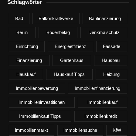
Schlagwörter
Bad
Balkonkraftwerke
Baufinanzierung
Berlin
Bodenbelag
Denkmalschutz
Einrichtung
Energieeffizienz
Fassade
Finanzierung
Gartenhaus
Hausbau
Hauskauf
Hauskauf Tipps
Heizung
Immobilienbewertung
Immobilienfinanzierung
Immobilieninvestitionen
Immobilienkauf
Immobilienkauf Tipps
Immobilienkredit
Immobilienmarkt
Immobiliensuche
KfW