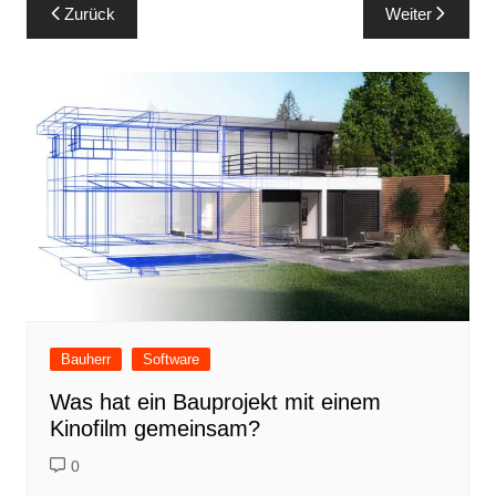
Beitragsnavigation
Zurück
Weiter
Bauherr
Software
Was hat ein Bauprojekt mit einem
Kinofilm gemeinsam?
0