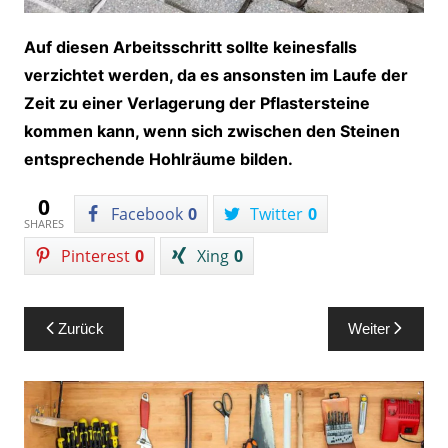
Auf diesen Arbeitsschritt sollte keinesfalls
verzichtet werden, da es ansonsten im Laufe der
Zeit zu einer Verlagerung der Pflastersteine
kommen kann, wenn sich zwischen den Steinen
entsprechende Hohlräume bilden.
0
Facebook
0
Twitter
0
SHARES
Pinterest
0
Xing
0
Beitragsnavigation
Zurück
Weiter