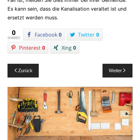
Es kann sein, dass die Kanalisation veraltet ist und
ersetzt werden muss.
0
Facebook
0
Twitter
0
SHARES
Pinterest
0
Xing
0
Beitragsnavigation
Zurück
Weiter