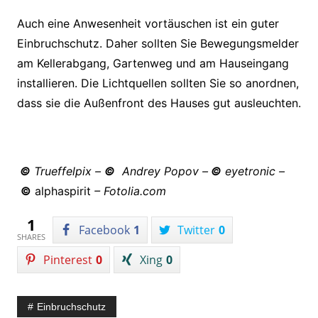
Auch eine Anwesenheit vortäuschen ist ein guter
Einbruchschutz. Daher sollten Sie Bewegungsmelder
am Kellerabgang, Gartenweg und am Hauseingang
installieren. Die Lichtquellen sollten Sie so anordnen,
dass sie die Außenfront des Hauses gut ausleuchten.
©
Trueffelpix
–
©
Andrey Popov
–
©
eyetronic –
©
alphaspirit
– Fotolia.com
1
Facebook
1
Twitter
0
SHARES
Pinterest
0
Xing
0
Einbruchschutz