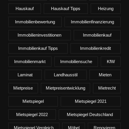
Hauskauf
Hauskauf Tipps
Heizung
Immobilienbewertung
Immobilienfinanzierung
Immobilieninvestitionen
Immobilienkauf
Immobilienkauf Tipps
Immobilienkredit
Immobilienmarkt
Immobiliensuche
KfW
Laminat
Landhausstil
Mieten
Mietpreise
Mietpreisentwicklung
Mietrecht
Mietspiegel
Mietspiegel 2021
Mietspiegel 2022
Mietspiegel Deutschland
Mietspiegel Vergleich
Möbel
Renovieren