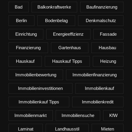
Bad
Balkonkraftwerke
Baufinanzierung
Berlin
Bodenbelag
Denkmalschutz
Einrichtung
Energieeffizienz
Fassade
Finanzierung
Gartenhaus
Hausbau
Hauskauf
Hauskauf Tipps
Heizung
Immobilienbewertung
Immobilienfinanzierung
Immobilieninvestitionen
Immobilienkauf
Immobilienkauf Tipps
Immobilienkredit
Immobilienmarkt
Immobiliensuche
KfW
Laminat
Landhausstil
Mieten