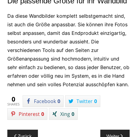
Die passende Größe für ihr Wandbild
Da diese Wandbilder komplett selbstgemacht sind,
ist auch die Größe anpassbar. Sie können ihre Fotos
selbst anpassen, damit das Endprodukt einzigartig,
besonders und wunderbar aussieht. Die
verschiedenen Tools auf den Seiten zur
Größenanpassung sind hochmodern, intuitiv und
sehr einfach zu bedienen, so dass jeder Benutzer, ob
erfahren oder völlig neu im System, es in die Hand
nehmen und sein volles Potenzial ausschöpfen kann.
0
Facebook
0
Twitter
0
SHARES
Pinterest
0
Xing
0
Beitragsnavigation
Zurück
Weiter