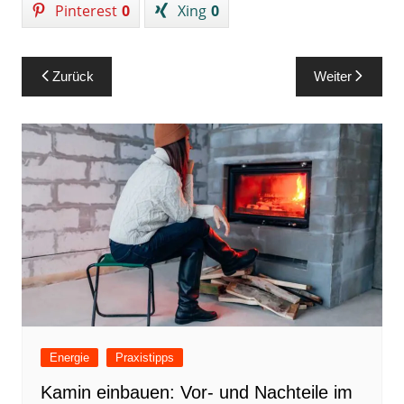
Pinterest
0
Xing
0
Beitragsnavigation
Zurück
Weiter
Energie
Praxistipps
Kamin einbauen: Vor- und Nachteile im