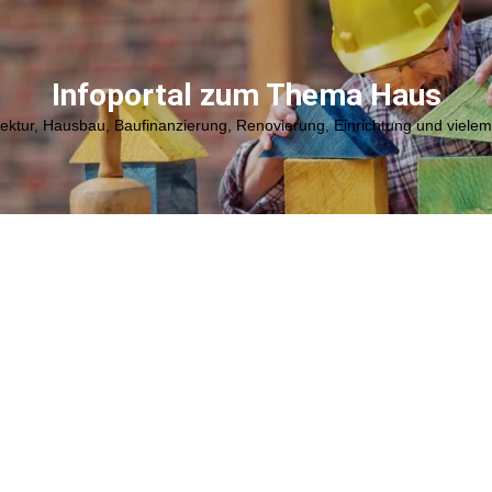
Infoportal zum Thema Haus
tektur, Hausbau, Baufinanzierung, Renovierung, Einrichtung und viele