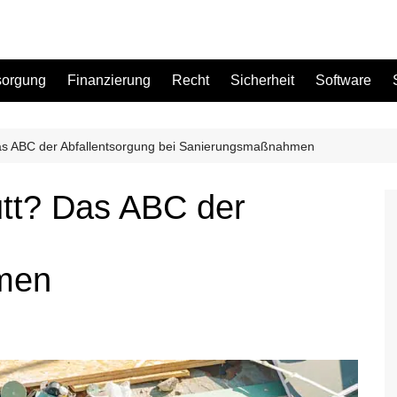
sorgung
Finanzierung
Recht
Sicherheit
Software
as ABC der Abfallentsorgung bei Sanierungsmaßnahmen
Bad
tt? Das ABC der
Büro
Garten
Küche
men