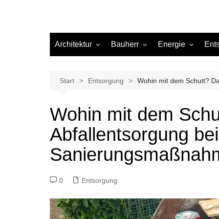
Architektur
Bauherr
Energie
Ent
Architekten
Abwasser
Heizung
Beleuchtung
Gas
Start
Entsorgung
Wohin mit dem Schutt? D
Einrichtung
Wohin mit dem Schu
Materialien
Abfallentsorgung bei
Ökologisch bauen
Renovierung
Sanierungsmaßnah
Sanierung
Hygiene
0
Entsorgung