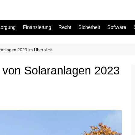
sorgung
Finanzierung
Recht
Sicherheit
Software
ranlagen 2023 im Überblick
Bad
 von Solaranlagen 2023
Büro
Garten
Küche