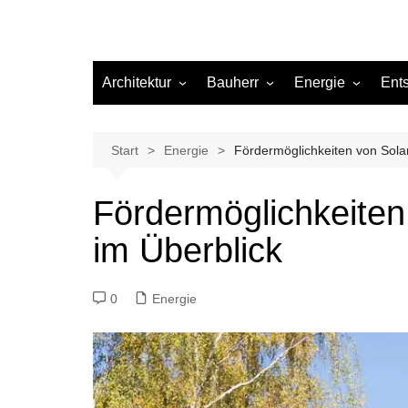
Architektur
Bauherr
Energie
Ent
Architekten
Abwasser
Heizung
Beleuchtung
Gas
Start
Energie
Fördermöglichkeiten von Sola
Einrichtung
Fördermöglichkeiten
Materialien
im Überblick
Ökologisch bauen
Renovierung
0
Energie
Sanierung
Hygiene