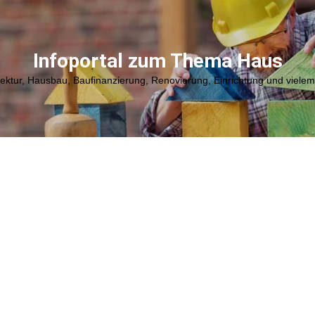
Infoportal zum Thema Haus
tektur, Hausbau, Baufinanzierung, Renovierung, Einrichtung und viele