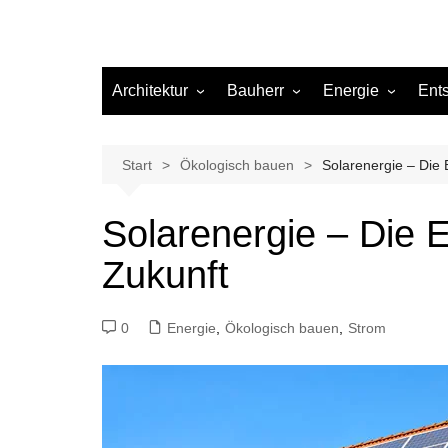
Architektur
Bauherr
Energie
Ent
Architekten
Abwasser
Heizung
Beleuchtung
Gas
Start
Ökologisch bauen
Solarenergie – Die 
Einrichtung
Solarenergie – Die E
Materialien
Zukunft
Ökologisch bauen
Renovierung
0
Energie
,
Ökologisch bauen
,
Strom
Sanierung
Hygiene