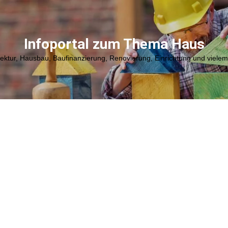
Infoportal zum Thema Haus
tektur, Hausbau, Baufinanzierung, Renovierung, Einrichtung und viele