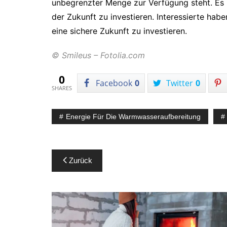
unbegrenzter Menge zur Verfügung steht. Es l
der Zukunft zu investieren. Interessierte hab
eine sichere Zukunft zu investieren.
© Smileus – Fotolia.com
0
Facebook
0
Twitter
0
SHARES
Energie Für Die Warmwasseraufbereitung
Beitragsnavigation
Zurück