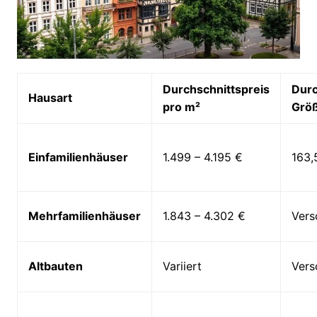
Durchschnittspreis
Durc
Hausart
pro m²
Größ
Einfamilienhäuser
1.499 – 4.195 €
163,
Mehrfamilienhäuser
1.843 – 4.302 €
Vers
Altbauten
Variiert
Vers