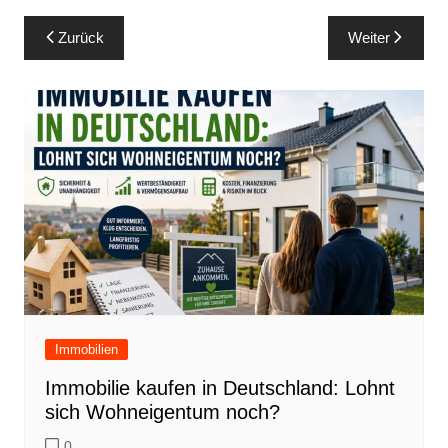
Beitragsnavigation
Zurück
Weiter
Immobilien
Immobilie kaufen in Deutschland: Lohnt
sich Wohneigentum noch?
0