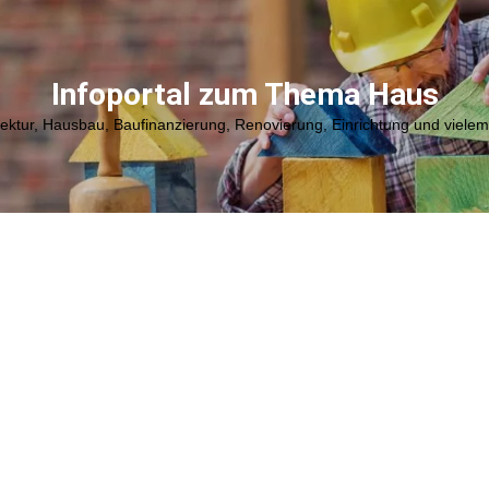
Infoportal zum Thema Haus
tektur, Hausbau, Baufinanzierung, Renovierung, Einrichtung und viele