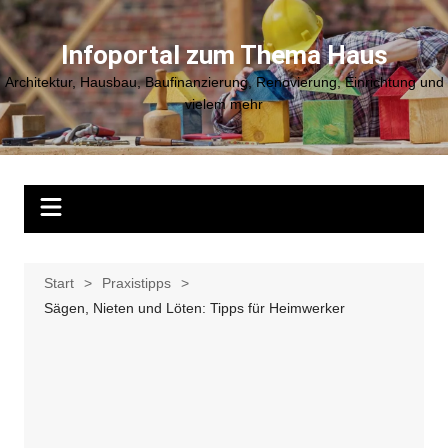
Zum
Inhalt
Infoportal zum Thema Haus
springen
Architektur, Hausbau, Baufinanzierung, Renovierung, Einrichtung und
vielem mehr
Start
Praxistipps
Sägen, Nieten und Löten: Tipps für Heimwerker