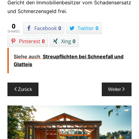
Gericht den Immobilienbesitzer vom Schadensersatz
und Schmerzensgeld frei.
0
Facebook
0
Twitter
0
SHARES
Pinterest
0
Xing
0
Siehe auch
Streupflichten bei Schneefall und
Glatteis
Beitragsnavigation
Zurück
Weiter