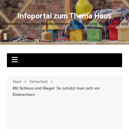
Zum
Inhalt
Infoportal zum Thema Haus
springen
Architektur, Hausbau, Baufinanzierung, Renovierung, Einrichtung und
vielem mehr
Start
Sicherheit
Mit Schloss und Riegel: So schützt man sich vor
Einbrechern