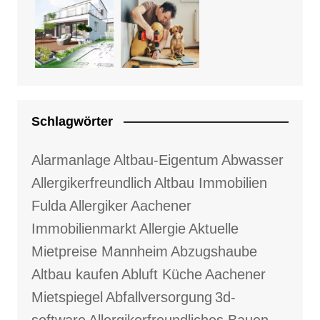
Schlagwörter
Alarmanlage
Altbau-Eigentum
Abwasser
Allergikerfreundlich
Altbau Immobilien
Fulda
Allergiker
Aachener
Immobilienmarkt
Allergie
Aktuelle
Mietpreise Mannheim
Abzugshaube
Altbau kaufen
Abluft Küche
Aachener
Mietspiegel
Abfallversorgung
3d-
software
Allergikerfreundliches Bauen