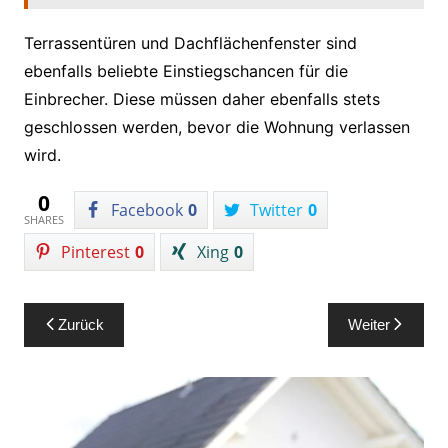
Terrassentüren und Dachflächenfenster sind
ebenfalls beliebte Einstiegschancen für die
Einbrecher. Diese müssen daher ebenfalls stets
geschlossen werden, bevor die Wohnung verlassen
wird.
0
Facebook
0
Twitter
0
SHARES
Pinterest
0
Xing
0
Beitragsnavigation
Zurück
Weiter