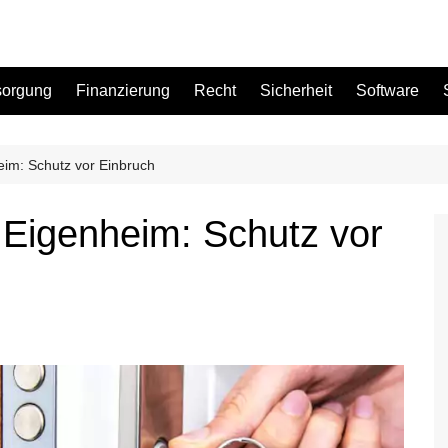
sorgung
Finanzierung
Recht
Sicherheit
Software
im: Schutz vor Einbruch
Bad
 Eigenheim: Schutz vor
Büro
Garten
Küche