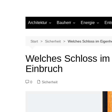
Architektur
Bauherr
Energie
Ent
Architekten
Abwasser
Heizung
Beleuchtung
Gas
Start
Sicherheit
Welches Schloss im Eigenhe
Einrichtung
Welches Schloss im
Materialien
Einbruch
Ökologisch bauen
Renovierung
0
Sicherheit
Sanierung
Hygiene