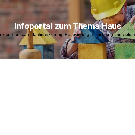
Infoportal zum Thema Haus
tektur, Hausbau, Baufinanzierung, Renovierung, Einrichtung und viele