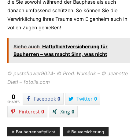
die Sie sowohl während der Bauphase als auch
danach umfassend schützen. So können Sie die
Verwirklichung Ihres Traums vom Eigenheim auch in
vollen Zügen genießen!
Siehe auch
Haftpflichtversicherung für
Bauherren – was macht Sinn, was nicht
© pusteflower9024- © Prod. Numérik – © Jeanette
Dietl – fotolia.com
0
Facebook
0
Twitter
0
SHARES
Pinterest
0
Xing
0
Bauherrenhaftpflicht
Bauversicherung