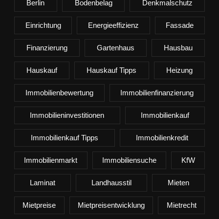
Berlin
Bodenbelag
Denkmalschutz
Einrichtung
Energieeffizienz
Fassade
Finanzierung
Gartenhaus
Hausbau
Hauskauf
Hauskauf Tipps
Heizung
Immobilienbewertung
Immobilienfinanzierung
Immobilieninvestitionen
Immobilienkauf
Immobilienkauf Tipps
Immobilienkredit
Immobilienmarkt
Immobiliensuche
KfW
Laminat
Landhausstil
Mieten
Mietpreise
Mietpreisentwicklung
Mietrecht