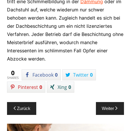
tritt eine Schimmelbildung in der
Dämmung
oder im
Dachstuhl auf, welche wiederum nur schwer
behoben werden kann. Zugleich handelt es sich bei
der Dachbeschichtung um ein nicht lizenziertes
Verfahren. Jeder Betrieb darf die Beschichtung ohne
Meisterbrief ausführen, wodurch manche
Interessenten im schlimmsten Fall Opfer einer
Abzocke werden.
0
Facebook
0
Twitter
0
SHARES
Pinterest
0
Xing
0
Beitragsnavigation
Zurück
Weiter