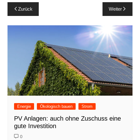
Beitragsnavigation
Zurück
Weiter
Energie
Ökologisch bauen
Strom
PV Anlagen: auch ohne Zuschuss eine
gute Investition
0