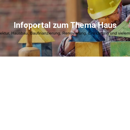
Infoportal zum Thema Haus
tektur, Hausbau, Baufinanzierung, Renovierung, Einrichtung und viele