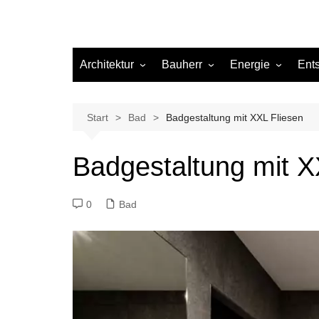
Architektur
Bauherr
Energie
Ent
Architekten
Abwasser
Heizung
Beleuchtung
Gas
Start
Bad
Badgestaltung mit XXL Fliesen
Einrichtung
Badgestaltung mit X
Materialien
Ökologisch bauen
0
Bad
Renovierung
Sanierung
Hygiene