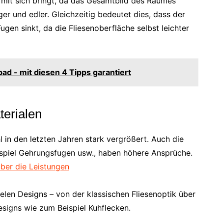
 mit sich bringt, da das Gesamtbild des Raumes
er und edler. Gleichzeitig bedeutet dies, dass der
gen sinkt, da die Fliesenoberfläche selbst leichter
bad - mit diesen 4 Tipps garantiert
erialen
 in den letzten Jahren stark vergrößert. Auch die
spiel Gehrungsfugen usw., haben höhere Ansprüche.
ber die Leistungen
ielen Designs – von der klassischen Fliesenoptik über
signs wie zum Beispiel Kuhflecken.